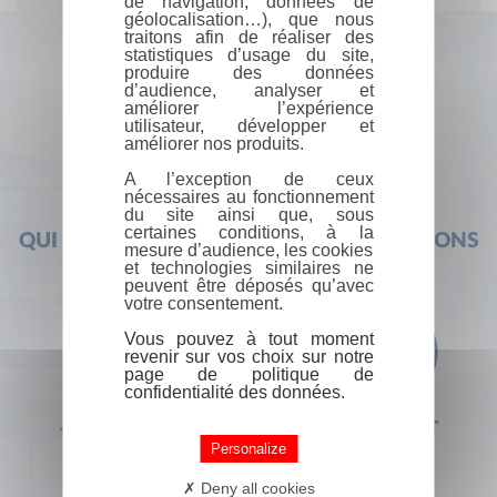
de navigation, données de
géolocalisation…), que nous
traitons afin de réaliser des
statistiques d’usage du site,
produire des données
d’audience, analyser et
améliorer l’expérience
utilisateur, développer et
améliorer nos produits.
A l’exception de ceux
nécessaires au fonctionnement
du site ainsi que, sous
certaines conditions, à la
QUI SOMMES-NOUS ?
FOIRE AUX QUESTIONS
mesure d’audience, les cookies
et technologies similaires ne
peuvent être déposés qu’avec
votre consentement.
Vous pouvez à tout moment
revenir sur vos choix sur notre
page de politique de
confidentialité des données.
+33 (0) 1 44 41 29 19
CONTACT
Personalize
Deny all cookies