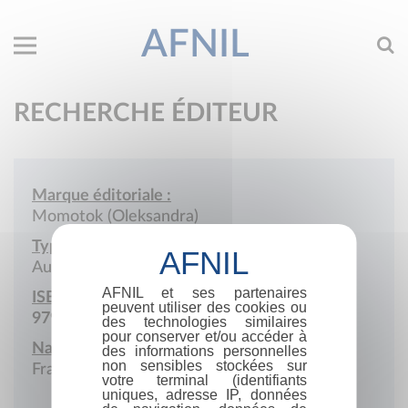
AFNIL
RECHERCHE ÉDITEUR
Marque éditoriale :
Momotok (Oleksandra)
Type de société :
Auto-édition
AFNIL et ses partenaires
ISBN :
peuvent utiliser des cookies ou
979-10-978051
des technologies similaires
pour conserver et/ou accéder à
Nationalité :
des informations personnelles
non sensibles stockées sur
France
votre terminal (identifiants
uniques, adresse IP, données