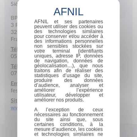
Siège social
BP25
AFNIL et ses partenaires
3 Rue Général-Delort
peuvent utiliser des cookies ou
des technologies similaires
32190 Vic-Fezensac
pour conserver et/ou accéder à
France
des informations personnelles
non sensibles stockées sur
Téléphone :
votre terminal (identifiants
uniques, adresse IP, données
05 62 06 56 66
de navigation, données de
géolocalisation…), que nous
Téléphone portable :
traitons afin de réaliser des
07 88 39 82 41
statistiques d’usage du site,
produire des données
Email :
d’audience, analyser et
améliorer l’expérience
festival@tempolatino.com
utilisateur, développer et
améliorer nos produits.
Site Internet :
www.tempolatino.com
A l’exception de ceux
nécessaires au fonctionnement
du site ainsi que, sous
certaines conditions, à la
mesure d’audience, les cookies
et technologies similaires ne