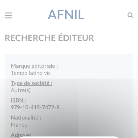
AFNIL
RECHERCHE ÉDITEUR
Marque éditoriale :
Tempo latino vic
Type de société :
Autre(s)
ISBN :
979-10-415-7472-8
Nationalité :
France
Adresse :