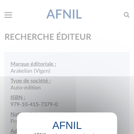
AFNIL
RECHERCHE ÉDITEUR
Marque éditoriale :
Arakelian (Vigen)
Type de société :
Auto-édition
ISBN :
979-10-415-7379-0
Nationalité :
France
Adresse :