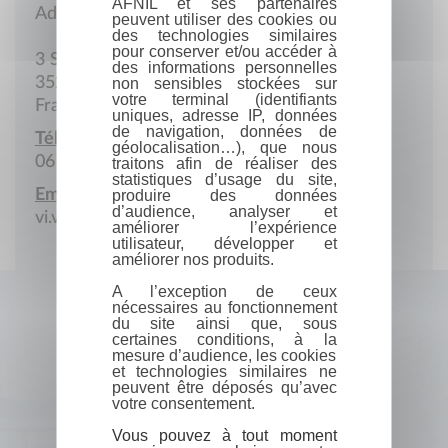
AFNIL et ses partenaires
Adresse postale
peuvent utiliser des cookies ou
des technologies similaires
pour conserver et/ou accéder à
3 Square Etienne-Nicol
des informations personnelles
35200 Rennes
non sensibles stockées sur
votre terminal (identifiants
France
uniques, adresse IP, données
de navigation, données de
Téléphone portable :
géolocalisation…), que nous
06 81 27 78 34
traitons afin de réaliser des
statistiques d’usage du site,
Email :
produire des données
d’audience, analyser et
vi.va@laposte.net
améliorer l’expérience
utilisateur, développer et
améliorer nos produits.
A l’exception de ceux
nécessaires au fonctionnement
du site ainsi que, sous
certaines conditions, à la
mesure d’audience, les cookies
et technologies similaires ne
peuvent être déposés qu’avec
votre consentement.
Vous pouvez à tout moment