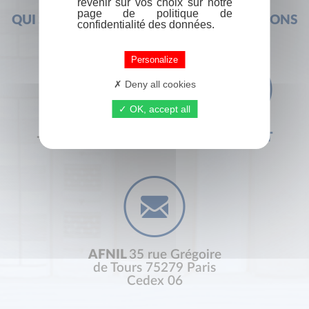
revenir sur vos choix sur notre
page de politique de
QUI SOMMES-NOUS ?
FOIRE AUX QUESTIONS
confidentialité des données.
Personalize
Deny all cookies
OK, accept all
+33 (0) 1 44 41 29 19
CONTACT
AFNIL
35 rue Grégoire
de Tours 75279 Paris
Cedex 06