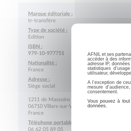
Marque éditoriale :
tr-transfère
Type de société :
Edition
ISBN :
979-10-977751
AFNIL et ses partena
accéder à des inform
Nationalité :
adresse IP, données 
statistiques d’usag
France
utilisateur, développe
Adresse :
A l’exception de ceu
Siège social
mesure d’audience,
consentement.
1211 de Massoins
Vous pouvez à tout 
données.
06710 Villars-sur-Var
France
Téléphone portable :
06 62 05 89 05