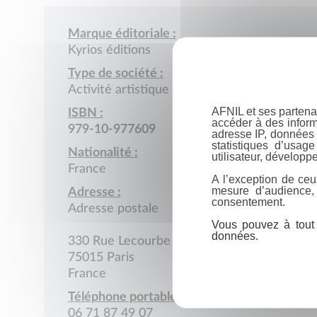
Marque éditoriale :
Kyrios éditions
Type de société :
Activité artistique (peinture, sculpture…)
AFNIL et ses partena
ISBN :
accéder à des inform
979-10-977609
adresse IP, données 
statistiques d’usag
Nationalité :
utilisateur, développe
France
A l’exception de ceu
mesure d’audience,
Adresse :
consentement.
Adresse postale
Vous pouvez à tout 
données.
330 Rue Lecourbe
75015 Paris
France
Téléphone portable :
06 71 87 49 07