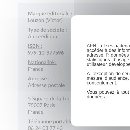
Marque éditoriale :
Louzon (Victor)
Type de société :
Auto-édition
AFNIL et ses partena
ISBN :
accéder à des inform
979-10-977596
adresse IP, données 
statistiques d’usag
Nationalité :
utilisateur, développe
France
A l’exception de ceu
mesure d’audience,
Adresse :
consentement.
Adresse postale
Vous pouvez à tout 
données.
5 Square de la Tour Maubourg
75007 Paris
France
Téléphone portable :
06 24 03 77 43