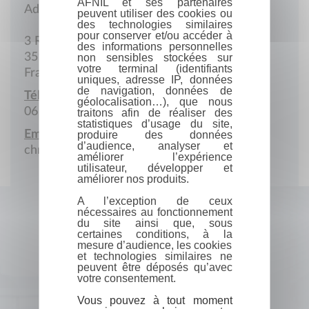
AFNIL et ses partenaires
Adresse postale
peuvent utiliser des cookies ou
des technologies similaires
pour conserver et/ou accéder à
3 Rue Paul-Gauguin
des informations personnelles
35160 Breteil
non sensibles stockées sur
votre terminal (identifiants
France
uniques, adresse IP, données
de navigation, données de
Téléphone portable :
géolocalisation…), que nous
06 42 89 97 08
traitons afin de réaliser des
statistiques d’usage du site,
Email :
produire des données
d’audience, analyser et
christian.boivin@wanadoo.fr
améliorer l’expérience
utilisateur, développer et
améliorer nos produits.
A l’exception de ceux
nécessaires au fonctionnement
du site ainsi que, sous
certaines conditions, à la
mesure d’audience, les cookies
et technologies similaires ne
peuvent être déposés qu’avec
votre consentement.
Vous pouvez à tout moment