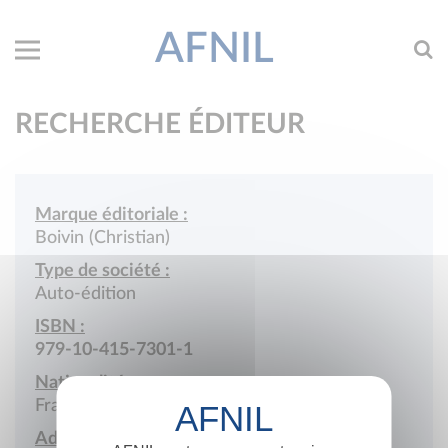
AFNIL
RECHERCHE ÉDITEUR
Marque éditoriale :
Boivin (Christian)
Type de société :
Auto-édition
ISBN :
979-10-415-7301-1
Nationalité :
France
Adresse :