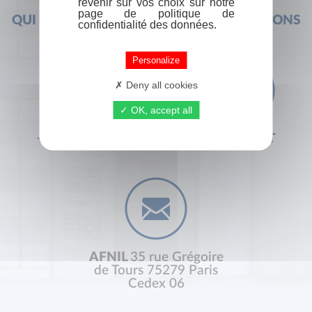
revenir sur vos choix sur notre
page de politique de
QUI SOMMES-NOUS ?
FOIRE AUX QUESTIONS
confidentialité des données.
Personalize
Deny all cookies
OK, accept all
+33 (0) 1 44 41 29 19
CONTACT
AFNIL
35 rue Grégoire
de Tours 75279 Paris
Cedex 06