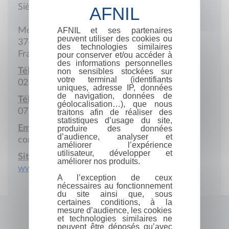
Siège social
AFNIL et ses partenaires
Montée de l'Emir Abd-el-Kader
peuvent utiliser des cookies ou
37400 Amboise
des technologies similaires
France
pour conserver et/ou accéder à
des informations personnelles
Téléphone :
non sensibles stockées sur
votre terminal (identifiants
02 47 57 00 98
uniques, adresse IP, données
de navigation, données de
Téléphone portable :
géolocalisation…), que nous
07 72 26 46 76
traitons afin de réaliser des
statistiques d’usage du site,
Email :
produire des données
d’audience, analyser et
contact@chateau-amboise.com
améliorer l’expérience
utilisateur, développer et
Site Internet :
améliorer nos produits.
www.chateau-amboise.com
A l’exception de ceux
nécessaires au fonctionnement
du site ainsi que, sous
certaines conditions, à la
mesure d’audience, les cookies
et technologies similaires ne
peuvent être déposés qu’avec