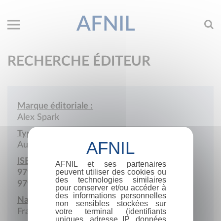
AFNIL
RECHERCHE ÉDITEUR
Marque éditoriale :
Alex Spark
Type de société :
Auto-édition
ISBN :
AFNIL et ses partenaires
peuvent utiliser des cookies ou
979-10-977469
des technologies similaires
979-10-977864
pour conserver et/ou accéder à
des informations personnelles
Nationalité :
non sensibles stockées sur
France
votre terminal (identifiants
uniques, adresse IP, données