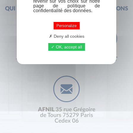
revenir sur vos choix sur notre
page de politique de
QUI SOMMES-NOUS ?
FOIRE AUX QUESTIONS
confidentialité des données.
Personalize
Deny all cookies
OK, accept all
+33 (0) 1 44 41 29 19
CONTACT
AFNIL
35 rue Grégoire
de Tours 75279 Paris
Cedex 06