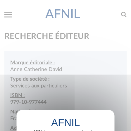
AFNIL
RECHERCHE ÉDITEUR
Marque éditoriale :
Anne Catherine David
Type de société :
Services aux particuliers
ISBN :
979-10-977444
Nationalité :
France
Adresse :