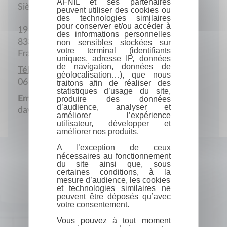
AFNIL et ses partenaires
Siège social
peuvent utiliser des cookies ou
des technologies similaires
pour conserver et/ou accéder à
19 Boulevard de la Liberté
des informations personnelles
83300 Draguignan
non sensibles stockées sur
votre terminal (identifiants
France
uniques, adresse IP, données
de navigation, données de
Téléphone portable :
géolocalisation…), que nous
06 64 66 09 37
traitons afin de réaliser des
statistiques d’usage du site,
Email :
produire des données
d’audience, analyser et
davidanne1508.coach@gmail.com
améliorer l’expérience
utilisateur, développer et
améliorer nos produits.
A l’exception de ceux
nécessaires au fonctionnement
du site ainsi que, sous
certaines conditions, à la
mesure d’audience, les cookies
et technologies similaires ne
peuvent être déposés qu’avec
votre consentement.
Vous pouvez à tout moment