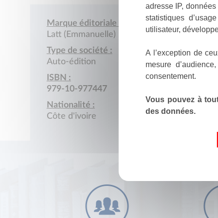
adresse IP, données 
statistiques d’usag
Marque éditoriale :
utilisateur, développe
Latt (Emmanuelle)
Type de société :
A l’exception de ceu
Auto-édition
mesure d’audience,
consentement.
ISBN :
979-10-977447
Vous pouvez à tout
Nationalité :
des données.
Côte d'ivoire