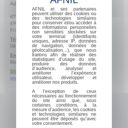
Adresse postale
AFNIL et ses partenaires
peuvent utiliser des cookies ou
47 Avenue Rockefeller
des technologies similaires
pour conserver et/ou accéder à
69003 Lyon
des informations personnelles
France
non sensibles stockées sur
votre terminal (identifiants
Téléphone portable :
uniques, adresse IP, données
de navigation, données de
06 87 26 20 10
géolocalisation…), que nous
traitons afin de réaliser des
Email :
statistiques d’usage du site,
libre.melodie@gmail.com
produire des données
d’audience, analyser et
Site Internet :
améliorer l’expérience
utilisateur, développer et
www.sydneyelancry.fr
améliorer nos produits.
A l’exception de ceux
nécessaires au fonctionnement
du site ainsi que, sous
certaines conditions, à la
mesure d’audience, les cookies
et technologies similaires ne
peuvent être déposés qu’avec
votre consentement.