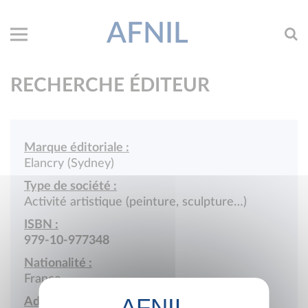
AFNIL
RECHERCHE ÉDITEUR
Marque éditoriale :
Elancry (Sydney)
Type de société :
Activité artistique (peinture, sculpture…)
ISBN :
979-10-977348
Nationalité :
France
Adresse :