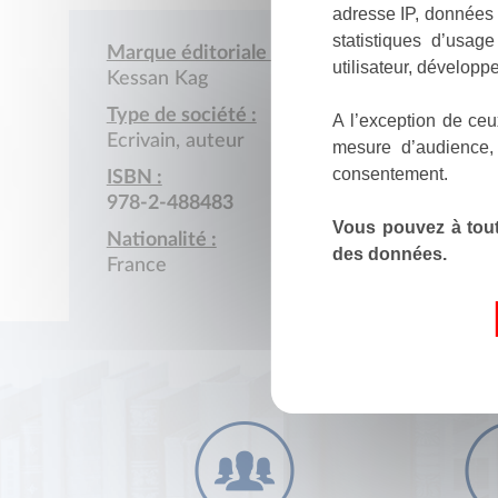
adresse IP, données 
statistiques d’usag
Marque éditoriale :
utilisateur, développe
Kessan Kag
Type de société :
A l’exception de ceu
Ecrivain, auteur
mesure d’audience,
consentement.
ISBN :
978-2-488483
Vous pouvez à tout
Nationalité :
des données.
France