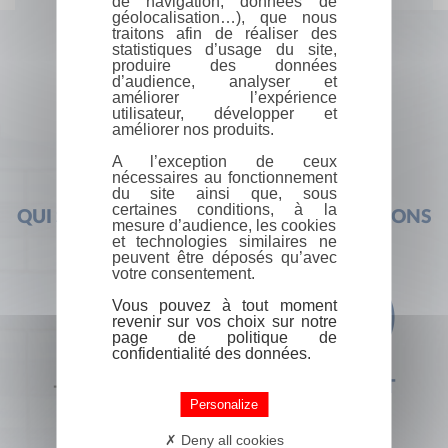
de navigation, données de
géolocalisation…), que nous
traitons afin de réaliser des
statistiques d’usage du site,
produire des données
d’audience, analyser et
améliorer l’expérience
utilisateur, développer et
améliorer nos produits.
A l’exception de ceux
nécessaires au fonctionnement
du site ainsi que, sous
certaines conditions, à la
QUI SOMMES-NOUS ?
FOIRE AUX QUESTIONS
mesure d’audience, les cookies
et technologies similaires ne
peuvent être déposés qu’avec
votre consentement.
Vous pouvez à tout moment
revenir sur vos choix sur notre
page de politique de
confidentialité des données.
+33 (0) 1 44 41 29 19
CONTACT
Personalize
Deny all cookies