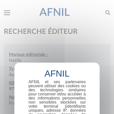
AFNIL
RECHERCHE ÉDITEUR
Marque éditoriale :
Naëlle
Type de société :
Auto-édition
AFNIL et ses partenaires
ISBN :
peuvent utiliser des cookies ou
979-10-977290
des technologies similaires
pour conserver et/ou accéder à
Nationalité :
des informations personnelles
non sensibles stockées sur
France
votre terminal (identifiants
uniques, adresse IP, données