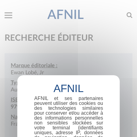
AFNIL
RECHERCHE ÉDITEUR
Marque éditoriale :
Ewan Lobé, Jr
Type de société :
Auto-édition
AFNIL et ses partenaires
ISBN :
peuvent utiliser des cookies ou
979-10-977271
des technologies similaires
pour conserver et/ou accéder à
Nationalité :
des informations personnelles
non sensibles stockées sur
France
votre terminal (identifiants
uniques, adresse IP, données