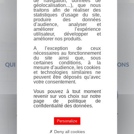
de navigation, données de
géolocalisation…), que nous
traitons afin de réaliser des
statistiques d’usage du site,
produire des données
d’audience, analyser et
améliorer l’expérience
utilisateur, développer et
améliorer nos produits.
A l’exception de ceux
nécessaires au fonctionnement
du site ainsi que, sous
certaines conditions, à la
QUI SOMMES-NOUS ?
FOIRE AUX QUESTIONS
mesure d’audience, les cookies
et technologies similaires ne
peuvent être déposés qu’avec
votre consentement.
Vous pouvez à tout moment
revenir sur vos choix sur notre
page de politique de
confidentialité des données.
+33 (0) 1 44 41 29 19
CONTACT
Personalize
Deny all cookies