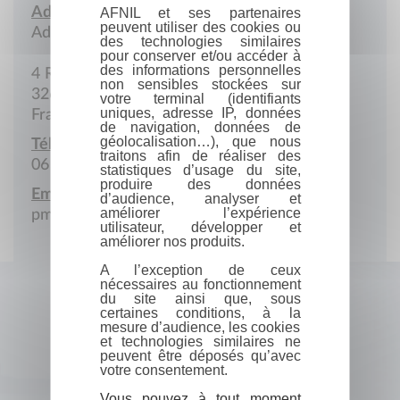
Adresse :
AFNIL et ses partenaires
peuvent utiliser des cookies ou
Adresse postale
des technologies similaires
pour conserver et/ou accéder à
des informations personnelles
4 Rue Wolfgang-Amadeus-Mozart
non sensibles stockées sur
32600 L'Isle-Jourdain
votre terminal (identifiants
uniques, adresse IP, données
France
de navigation, données de
géolocalisation…), que nous
Téléphone portable :
traitons afin de réaliser des
06 45 84 30 08
statistiques d’usage du site,
produire des données
Email :
d’audience, analyser et
améliorer l’expérience
pmancet7@gmail.com
utilisateur, développer et
améliorer nos produits.
A l’exception de ceux
nécessaires au fonctionnement
du site ainsi que, sous
certaines conditions, à la
mesure d’audience, les cookies
et technologies similaires ne
peuvent être déposés qu’avec
votre consentement.
Vous pouvez à tout moment