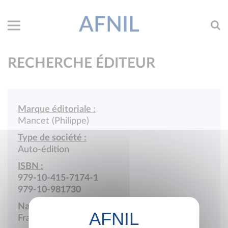
AFNIL
RECHERCHE ÉDITEUR
Marque éditoriale :
Mancet (Philippe)
Type de société :
Auto-édition
ISBN :
979-10-415-7174-1
979-10-981730
Nationalité :
France