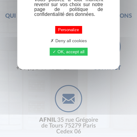
revenir sur vos choix sur notre
page de politique de
confidentialité des données.
QUI SOMMES-NOUS ?
FOIRE AUX QUESTIONS
Personalize
Deny all cookies
OK, accept all
+33 (0) 1 44 41 29 19
CONTACT
AFNIL
35 rue Grégoire
de Tours 75279 Paris
Cedex 06