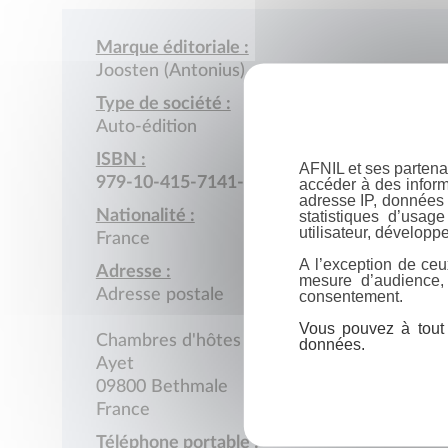
Marque éditoriale :
Joosten (Antonius)
Type de société :
Auto-édition
ISBN :
AFNIL et ses partena
979-10-415-7141-3
accéder à des inform
adresse IP, données 
Nationalité :
statistiques d’usag
utilisateur, développe
France
A l’exception de ceu
Adresse :
mesure d’audience,
Adresse postale
consentement.
Vous pouvez à tout 
Chambres d'hôtes Le Petit Refuge
données.
Ayet
09800 Bethmale
France
Téléphone portable :