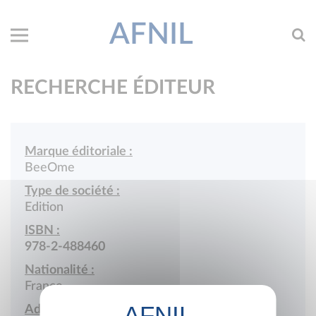
AFNIL
RECHERCHE ÉDITEUR
Marque éditoriale :
BeeOme
Type de société :
Edition
ISBN :
978-2-488460
Nationalité :
France
Adresse :