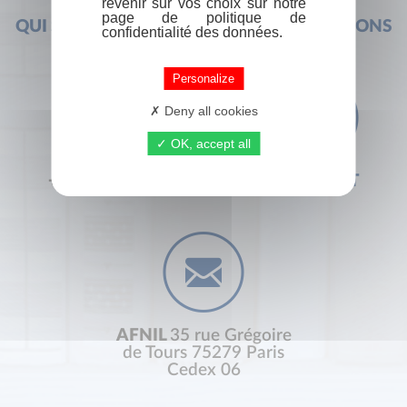
revenir sur vos choix sur notre
page de politique de
QUI SOMMES-NOUS ?
FOIRE AUX QUESTIONS
confidentialité des données.
Personalize
Deny all cookies
OK, accept all
+33 (0) 1 44 41 29 19
CONTACT
AFNIL
35 rue Grégoire
de Tours 75279 Paris
Cedex 06