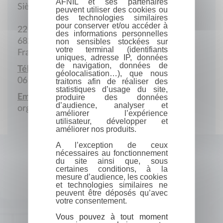
AFNIL et ses partenaires
Siège social
peuvent utiliser des cookies ou
des technologies similaires
pour conserver et/ou accéder à
22 Rue du Florimont
des informations personnelles
68230 Turckheim
non sensibles stockées sur
votre terminal (identifiants
France
uniques, adresse IP, données
de navigation, données de
Téléphone portable :
géolocalisation…), que nous
06 85 73 81 02
traitons afin de réaliser des
statistiques d’usage du site,
Email :
produire des données
d’audience, analyser et
organe.kauffmann@gmail.com
améliorer l’expérience
utilisateur, développer et
améliorer nos produits.
A l’exception de ceux
nécessaires au fonctionnement
du site ainsi que, sous
certaines conditions, à la
mesure d’audience, les cookies
et technologies similaires ne
peuvent être déposés qu’avec
votre consentement.
Vous pouvez à tout moment