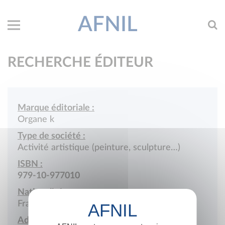
AFNIL
RECHERCHE ÉDITEUR
Marque éditoriale :
Organe k
Type de société :
Activité artistique (peinture, sculpture…)
ISBN :
979-10-977010
Nationalité :
France
Adresse :