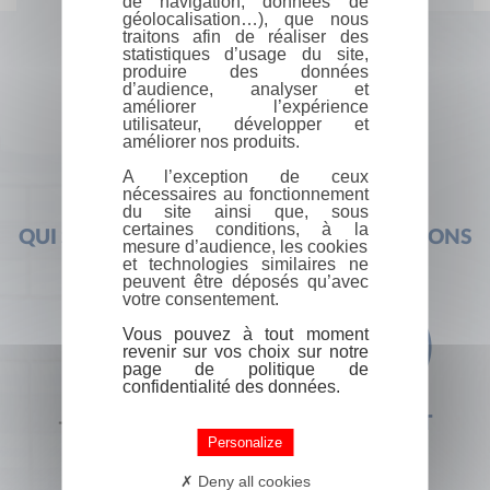
de navigation, données de
géolocalisation…), que nous
traitons afin de réaliser des
statistiques d’usage du site,
produire des données
d’audience, analyser et
améliorer l’expérience
utilisateur, développer et
améliorer nos produits.
A l’exception de ceux
nécessaires au fonctionnement
du site ainsi que, sous
certaines conditions, à la
QUI SOMMES-NOUS ?
FOIRE AUX QUESTIONS
mesure d’audience, les cookies
et technologies similaires ne
peuvent être déposés qu’avec
votre consentement.
Vous pouvez à tout moment
revenir sur vos choix sur notre
page de politique de
confidentialité des données.
+33 (0) 1 44 41 29 19
CONTACT
Personalize
Deny all cookies