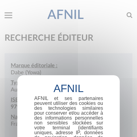
AFNIL
RECHERCHE ÉDITEUR
Marque éditoriale :
Dabe (Yowa)
Type de société :
Auto-édition
AFNIL et ses partenaires
ISBN :
peuvent utiliser des cookies ou
979-10-976987
des technologies similaires
pour conserver et/ou accéder à
Nationalité :
des informations personnelles
non sensibles stockées sur
France
votre terminal (identifiants
uniques, adresse IP, données