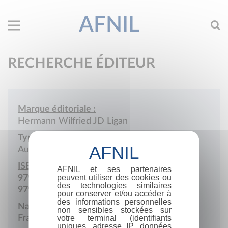
AFNIL
RECHERCHE ÉDITEUR
Marque éditoriale :
Hermann Wilfried JD Ligan
Type de société :
Auto-édition
ISBN :
AFNIL et ses partenaires
peuvent utiliser des cookies ou
979-10-976957
des technologies similaires
979-10-978304
pour conserver et/ou accéder à
des informations personnelles
Nationalité :
non sensibles stockées sur
France
votre terminal (identifiants
uniques, adresse IP, données