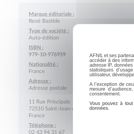
Marque éditoriale :
René Bastide
Type de société :
Auto-édition
ISBN :
979-10-976959
AFNIL et ses partena
accéder à des inform
Nationalité :
adresse IP, données 
statistiques d’usag
France
utilisateur, développe
Adresse :
A l’exception de ceu
Adresse postale
mesure d’audience,
consentement.
11 Rue Principale
Vous pouvez à tout 
données.
72510 Saint-Jean-de-la-Motte
France
Téléphone :
02 43 94 31 67