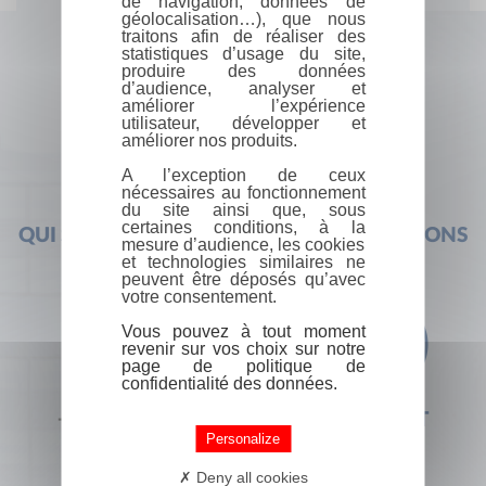
de navigation, données de
géolocalisation…), que nous
traitons afin de réaliser des
statistiques d’usage du site,
produire des données
d’audience, analyser et
améliorer l’expérience
utilisateur, développer et
améliorer nos produits.
A l’exception de ceux
nécessaires au fonctionnement
du site ainsi que, sous
certaines conditions, à la
QUI SOMMES-NOUS ?
FOIRE AUX QUESTIONS
mesure d’audience, les cookies
et technologies similaires ne
peuvent être déposés qu’avec
votre consentement.
Vous pouvez à tout moment
revenir sur vos choix sur notre
page de politique de
confidentialité des données.
+33 (0) 1 44 41 29 19
CONTACT
Personalize
Deny all cookies