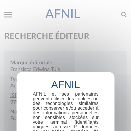
AFNIL
RECHERCHE ÉDITEUR
Marque éditoriale :
Fransisca Edwina Tuis
Type de société :
Auto-édition
AFNIL et ses partenaires
ISBN :
peuvent utiliser des cookies ou
979-10-976885
des technologies similaires
pour conserver et/ou accéder à
Nationalité :
des informations personnelles
non sensibles stockées sur
France
votre terminal (identifiants
uniques, adresse IP, données