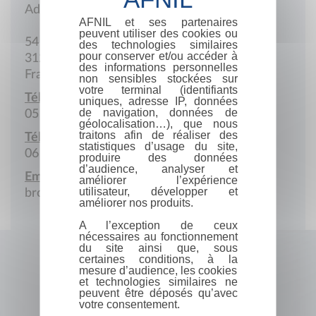
Adresse postale
AFNIL et ses partenaires
peuvent utiliser des cookies ou
54 Boulevard des Martyrs de Meilhan
des technologies similaires
pour conserver et/ou accéder à
31230 L'Isle-en-Dodon
des informations personnelles
France
non sensibles stockées sur
votre terminal (identifiants
Téléphone :
uniques, adresse IP, données
de navigation, données de
05 61 95 45 68
géolocalisation…), que nous
traitons afin de réaliser des
Téléphone portable :
statistiques d’usage du site,
06 73 52 39 75
produire des données
d’audience, analyser et
Email :
améliorer l’expérience
utilisateur, développer et
broussejean2@wanadoo.fr
améliorer nos produits.
A l’exception de ceux
nécessaires au fonctionnement
du site ainsi que, sous
certaines conditions, à la
mesure d’audience, les cookies
et technologies similaires ne
peuvent être déposés qu’avec
votre consentement.