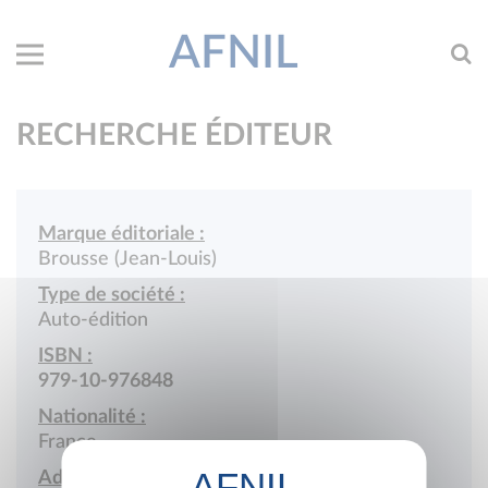
AFNIL
RECHERCHE ÉDITEUR
Marque éditoriale :
Brousse (Jean-Louis)
Type de société :
Auto-édition
ISBN :
979-10-976848
Nationalité :
France
Adresse :