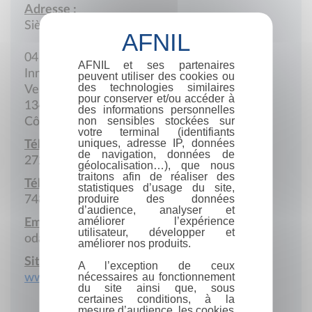
Adresse :
Siège social
04 BP 1341 Abidjan 04
AFNIL et ses partenaires
Innovision Center Entrée Face Ecole Jules
peuvent utiliser des cookies ou
des technologies similaires
Verne
pour conserver et/ou accéder à
1341 Abidjan
des informations personnelles
non sensibles stockées sur
Côte d'ivoire
votre terminal (identifiants
uniques, adresse IP, données
Téléphone :
de navigation, données de
272 228 9730
géolocalisation…), que nous
traitons afin de réaliser des
Téléphone portable :
statistiques d’usage du site,
produire des données
748 485 204
d’audience, analyser et
améliorer l’expérience
Email :
utilisateur, développer et
odadjeu@gmail.com
améliorer nos produits.
Site Internet :
A l’exception de ceux
nécessaires au fonctionnement
www.daken-businesscoaching.com
du site ainsi que, sous
certaines conditions, à la
mesure d’audience, les cookies