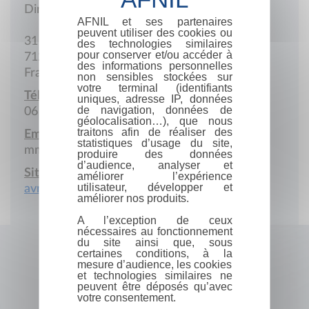
Direction générale
AFNIL et ses partenaires
peuvent utiliser des cookies ou
31 Rue Albert-1er
des technologies similaires
pour conserver et/ou accéder à
71200 Le Creusot
des informations personnelles
France
non sensibles stockées sur
votre terminal (identifiants
Téléphone portable :
uniques, adresse IP, données
de navigation, données de
06 65 42 77 60
géolocalisation…), que nous
traitons afin de réaliser des
Email :
statistiques d’usage du site,
mm.toque@gmail.com
produire des données
d’audience, analyser et
Site Internet :
améliorer l’expérience
utilisateur, développer et
avnp71.webnode.fr
améliorer nos produits.
A l’exception de ceux
nécessaires au fonctionnement
du site ainsi que, sous
certaines conditions, à la
mesure d’audience, les cookies
et technologies similaires ne
peuvent être déposés qu’avec
votre consentement.