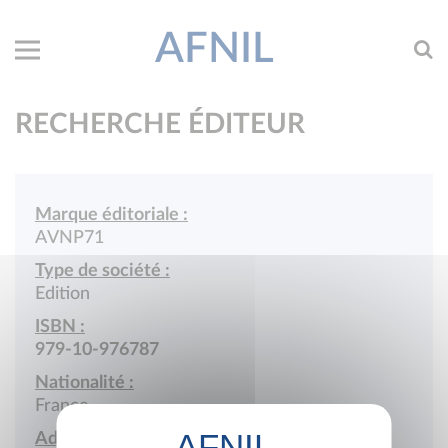
AFNIL
RECHERCHE ÉDITEUR
Marque éditoriale :
AVNP71
Type de société :
Edition
ISBN :
979-10-976787
Nationalité :
France
Adresse :