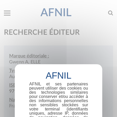
AFNIL
RECHERCHE ÉDITEUR
Marque éditoriale :
Gwenn A. ELLE
Type de société :
Auto-édition
AFNIL et ses partenaires
ISBN :
peuvent utiliser des cookies ou
979-10-976747
des technologies similaires
pour conserver et/ou accéder à
Nationalité :
des informations personnelles
non sensibles stockées sur
France
votre terminal (identifiants
uniques, adresse IP, données