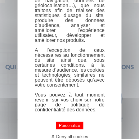
de navigation, données de
géolocalisation…), que nous
traitons afin de réaliser des
statistiques d’usage du site,
produire des données
d’audience, analyser et
améliorer l’expérience
utilisateur, développer et
améliorer nos produits.
A l’exception de ceux
nécessaires au fonctionnement
du site ainsi que, sous
certaines conditions, à la
QUI SOMMES-NOUS ?
FOIRE AUX QUESTIONS
mesure d’audience, les cookies
et technologies similaires ne
peuvent être déposés qu’avec
votre consentement.
Vous pouvez à tout moment
revenir sur vos choix sur notre
page de politique de
confidentialité des données.
+33 (0) 1 44 41 29 19
CONTACT
Personalize
Deny all cookies