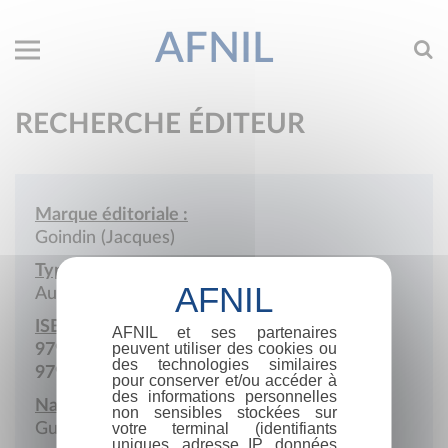
AFNIL
RECHERCHE ÉDITEUR
Marque éditoriale :
Goindin (Jacques)
Type de société :
Auto-édition
ISBN :
AFNIL et ses partenaires
peuvent utiliser des cookies ou
979-10-976744
des technologies similaires
979-10-976745
pour conserver et/ou accéder à
des informations personnelles
Nationalité :
non sensibles stockées sur
Guadeloupe
votre terminal (identifiants
uniques, adresse IP, données