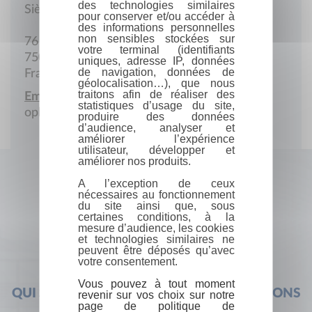
des technologies similaires
Siège social
pour conserver et/ou accéder à
des informations personnelles
non sensibles stockées sur
76 Boulevard Pasteur
votre terminal (identifiants
75015 Paris
uniques, adresse IP, données
de navigation, données de
France
géolocalisation…), que nous
traitons afin de réaliser des
Email :
statistiques d’usage du site,
ophelie.gomes@editionsleduc.com
produire des données
d’audience, analyser et
améliorer l’expérience
utilisateur, développer et
améliorer nos produits.
A l’exception de ceux
nécessaires au fonctionnement
du site ainsi que, sous
certaines conditions, à la
mesure d’audience, les cookies
et technologies similaires ne
peuvent être déposés qu’avec
votre consentement.
Vous pouvez à tout moment
QUI SOMMES-NOUS ?
FOIRE AUX QUESTIONS
revenir sur vos choix sur notre
page de politique de