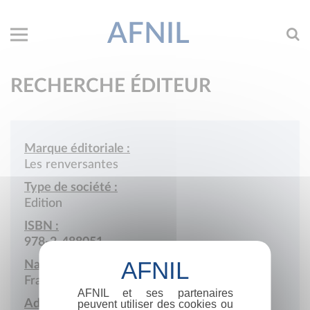
AFNIL
RECHERCHE ÉDITEUR
Marque éditoriale :
Les renversantes
Type de société :
Edition
ISBN :
978-2-488051
Nationalité :
France
AFNIL et ses partenaires
Adresse :
peuvent utiliser des cookies ou