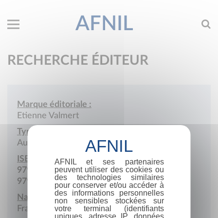
AFNIL
RECHERCHE ÉDITEUR
Marque éditoriale :
Etienne Valmert
Type de société :
Auto-édition
ISBN :
AFNIL et ses partenaires
peuvent utiliser des cookies ou
979-10-976699
des technologies similaires
979-10-983027
pour conserver et/ou accéder à
des informations personnelles
Nationalité :
non sensibles stockées sur
France
votre terminal (identifiants
uniques, adresse IP, données