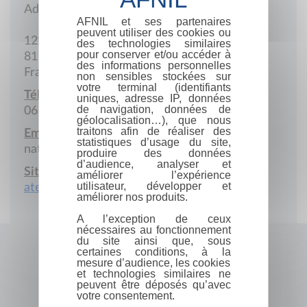
Adresse postale
AFNIL et ses partenaires
peuvent utiliser des cookies ou
122 de la Rivière
des technologies similaires
pour conserver et/ou accéder à
81190 Mirandol-Bourgnounac
des informations personnelles
France
non sensibles stockées sur
votre terminal (identifiants
Téléphone portable :
uniques, adresse IP, données
de navigation, données de
06 23 10 05 85
géolocalisation…), que nous
traitons afin de réaliser des
Email :
statistiques d’usage du site,
nathalie.lebrunbailly@yahoo.fr
produire des données
d’audience, analyser et
Site Internet :
améliorer l’expérience
utilisateur, développer et
atelierssophrologie.fr
améliorer nos produits.
A l’exception de ceux
nécessaires au fonctionnement
du site ainsi que, sous
certaines conditions, à la
mesure d’audience, les cookies
et technologies similaires ne
peuvent être déposés qu’avec
votre consentement.