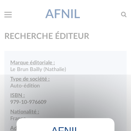
AFNIL
RECHERCHE ÉDITEUR
Marque éditoriale :
Le Brun Bailly (Nathalie)
Type de société :
Auto-édition
ISBN :
979-10-976609
Nationalité :
France
Adresse :