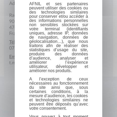
Adresse postale
AFNIL et ses partenaires
peuvent utiliser des cookies ou
des technologies similaires
Ramel
pour conserver et/ou accéder à
des informations personnelles
901 de Lestounat
non sensibles stockées sur
47410 Saint-Colomb-de-Lauzun
votre terminal (identifiants
uniques, adresse IP, données
France
de navigation, données de
géolocalisation…), que nous
Téléphone portable :
traitons afin de réaliser des
07 82 41 45 98
statistiques d’usage du site,
produire des données
Email :
d’audience, analyser et
améliorer l’expérience
t.morgan@orange.fr
utilisateur, développer et
améliorer nos produits.
A l’exception de ceux
nécessaires au fonctionnement
du site ainsi que, sous
certaines conditions, à la
mesure d’audience, les cookies
et technologies similaires ne
peuvent être déposés qu’avec
votre consentement.
Vous pouvez à tout moment