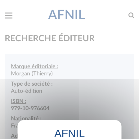
AFNIL
RECHERCHE ÉDITEUR
Marque éditoriale :
Morgan (Thierry)
Type de société :
Auto-édition
ISBN :
979-10-976604
Nationalité :
France
Adresse :