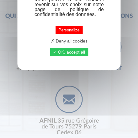
revenir sur vos choix sur notre
page de politique de
confidentialité des données.
QUI SOMMES-NOUS ?
FOIRE AUX QUESTIONS
Personalize
Deny all cookies
OK, accept all
+33 (0) 1 44 41 29 19
CONTACT
AFNIL
35 rue Grégoire
de Tours 75279 Paris
Cedex 06