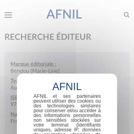
AFNIL
RECHERCHE ÉDITEUR
Marque éditoriale :
Bendou (Marie-Line)
Type de société :
Auto-édition
AFNIL et ses partenaires
ISBN :
peuvent utiliser des cookies ou
979-10-415-6923-6
des technologies similaires
pour conserver et/ou accéder à
Nationalité :
des informations personnelles
non sensibles stockées sur
France
votre terminal (identifiants
uniques, adresse IP, données