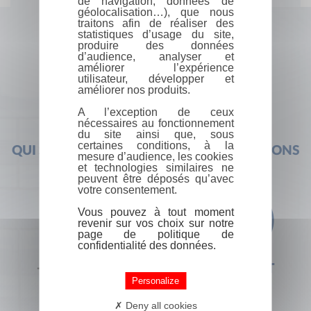
de navigation, données de
géolocalisation…), que nous
traitons afin de réaliser des
statistiques d’usage du site,
produire des données
d’audience, analyser et
améliorer l’expérience
utilisateur, développer et
améliorer nos produits.
A l’exception de ceux
nécessaires au fonctionnement
du site ainsi que, sous
certaines conditions, à la
QUI SOMMES-NOUS ?
FOIRE AUX QUESTIONS
mesure d’audience, les cookies
et technologies similaires ne
peuvent être déposés qu’avec
votre consentement.
Vous pouvez à tout moment
revenir sur vos choix sur notre
page de politique de
confidentialité des données.
+33 (0) 1 44 41 29 19
CONTACT
Personalize
Deny all cookies