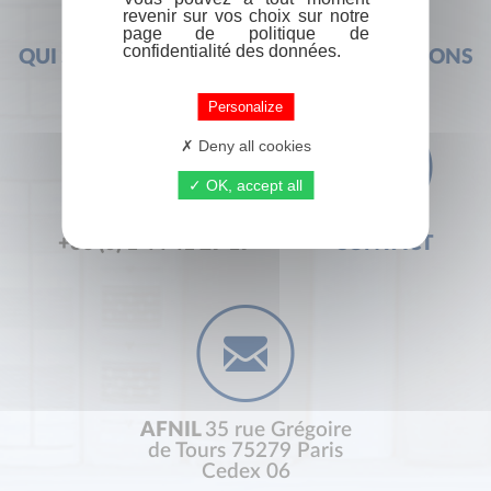
revenir sur vos choix sur notre
page de politique de
confidentialité des données.
QUI SOMMES-NOUS ?
FOIRE AUX QUESTIONS
Personalize
Deny all cookies
OK, accept all
+33 (0) 1 44 41 29 19
CONTACT
AFNIL
35 rue Grégoire
de Tours 75279 Paris
Cedex 06