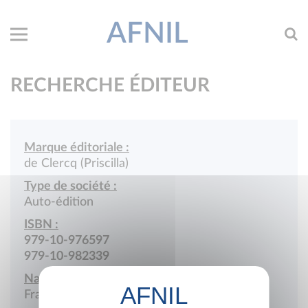
AFNIL
RECHERCHE ÉDITEUR
Marque éditoriale :
de Clercq (Priscilla)
Type de société :
Auto-édition
ISBN :
979-10-976597
979-10-982339
Nationalité :
France