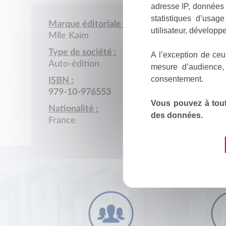
adresse IP, données 
statistiques d’usag
Marque éditoriale :
utilisateur, développe
Mlle Kaim
Type de société :
A l’exception de ceu
Auto-édition
mesure d’audience,
consentement.
ISBN :
979-10-976553
Vous pouvez à tout
Nationalité :
des données.
France