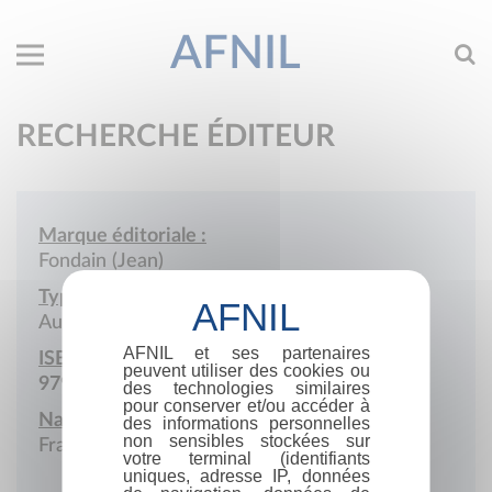
AFNIL
RECHERCHE ÉDITEUR
Marque éditoriale :
Fondain (Jean)
Type de société :
Auto-édition
AFNIL et ses partenaires
ISBN :
peuvent utiliser des cookies ou
979-10-976579
des technologies similaires
pour conserver et/ou accéder à
Nationalité :
des informations personnelles
non sensibles stockées sur
France
votre terminal (identifiants
uniques, adresse IP, données