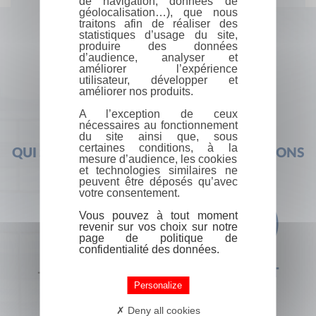
de navigation, données de
géolocalisation…), que nous
traitons afin de réaliser des
statistiques d’usage du site,
produire des données
d’audience, analyser et
améliorer l’expérience
utilisateur, développer et
améliorer nos produits.
A l’exception de ceux
nécessaires au fonctionnement
du site ainsi que, sous
certaines conditions, à la
QUI SOMMES-NOUS ?
FOIRE AUX QUESTIONS
mesure d’audience, les cookies
et technologies similaires ne
peuvent être déposés qu’avec
votre consentement.
Vous pouvez à tout moment
revenir sur vos choix sur notre
page de politique de
confidentialité des données.
+33 (0) 1 44 41 29 19
CONTACT
Personalize
Deny all cookies