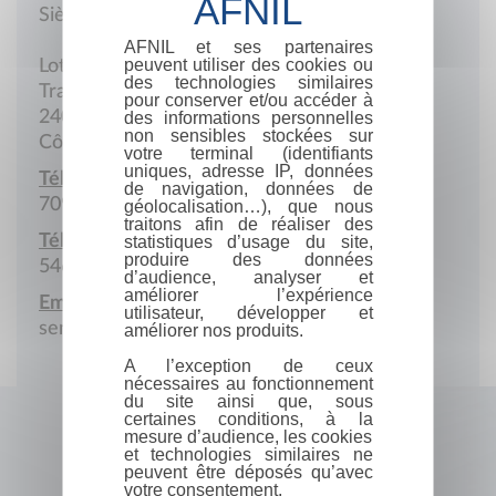
Siège social
AFNIL et ses partenaires
peuvent utiliser des cookies ou
Lot 2440, Ilôt 274
des technologies similaires
Traoré
pour conserver et/ou accéder à
240 Séguéla
des informations personnelles
non sensibles stockées sur
Côte d'ivoire
votre terminal (identifiants
uniques, adresse IP, données
Téléphone :
de navigation, données de
709 108 660
géolocalisation…), que nous
traitons afin de réaliser des
Téléphone portable :
statistiques d’usage du site,
produire des données
546 393 603
d’audience, analyser et
améliorer l’expérience
Email :
utilisateur, développer et
senioblessing@gmail.com
améliorer nos produits.
A l’exception de ceux
nécessaires au fonctionnement
du site ainsi que, sous
certaines conditions, à la
mesure d’audience, les cookies
et technologies similaires ne
peuvent être déposés qu’avec
votre consentement.