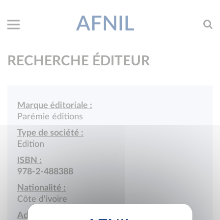
AFNIL
RECHERCHE ÉDITEUR
Marque éditoriale :
Parémie éditions
Type de société :
Edition
ISBN :
978-2-488388
Nationalité :
Côte d'ivoire
Adresse :