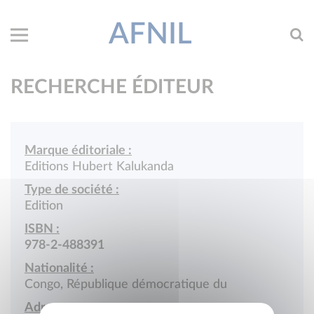
AFNIL
RECHERCHE ÉDITEUR
Marque éditoriale :
Editions Hubert Kalukanda
Type de société :
Edition
ISBN :
978-2-488391
Nationalité :
Congo, République démocratique du
Adresse :