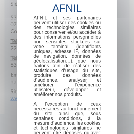
Siège social
AFNIL et ses partenaires
53 Avenue Maniema
peuvent utiliser des cookies ou
07601 Lubumbashi
des technologies similaires
Congo, République démocratique du
pour conserver et/ou accéder à
des informations personnelles
Téléphone :
non sensibles stockées sur
votre terminal (identifiants
995 593 572
uniques, adresse IP, données
de navigation, données de
Téléphone portable :
géolocalisation…), que nous
836 080 836
traitons afin de réaliser des
statistiques d’usage du site,
Email :
produire des données
d’audience, analyser et
hubert.kalukanda@gmail.com
améliorer l’expérience
utilisateur, développer et
Site Internet :
améliorer nos produits.
www.ehk-editions.com
A l’exception de ceux
nécessaires au fonctionnement
du site ainsi que, sous
certaines conditions, à la
mesure d’audience, les cookies
et technologies similaires ne
peuvent être déposés qu’avec