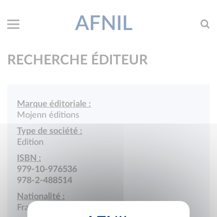
AFNIL
RECHERCHE ÉDITEUR
Marque éditoriale :
Mojenn éditions
Type de société :
Edition
ISBN :
979-10-976536
978-2-488514
Nationalité :
France