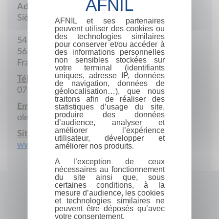
Adresse :
Siège social
AFNIL et ses partenaires
peuvent utiliser des cookies ou
des technologies similaires
54 Rue des Lavoirs
pour conserver et/ou accéder à
56570 Locmiquélic
des informations personnelles
non sensibles stockées sur
France
votre terminal (identifiants
uniques, adresse IP, données
Téléphone portable :
de navigation, données de
07 64 81 73 28
géolocalisation…), que nous
traitons afin de réaliser des
Email :
statistiques d’usage du site,
produire des données
olegal@mojenn-editions.com
d’audience, analyser et
améliorer l’expérience
Site Internet :
utilisateur, développer et
www.mojenn-editions.com
améliorer nos produits.
A l’exception de ceux
nécessaires au fonctionnement
du site ainsi que, sous
certaines conditions, à la
mesure d’audience, les cookies
et technologies similaires ne
peuvent être déposés qu’avec
votre consentement.