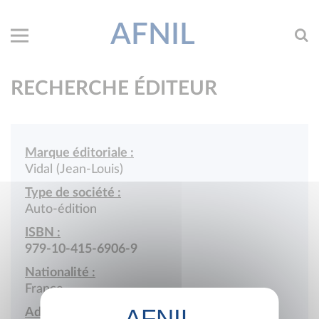
AFNIL
RECHERCHE ÉDITEUR
Marque éditoriale :
Vidal (Jean-Louis)
Type de société :
Auto-édition
ISBN :
979-10-415-6906-9
Nationalité :
France
Adresse :