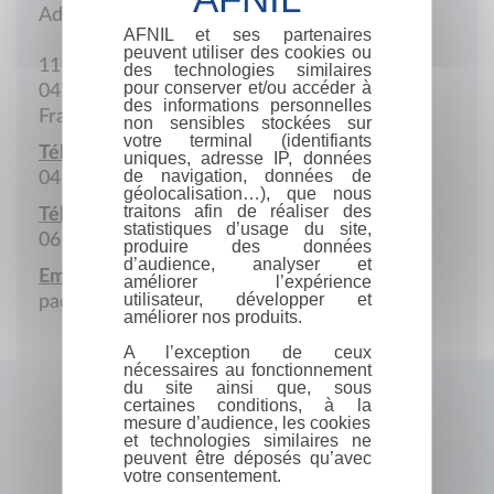
Adresse postale
AFNIL et ses partenaires
peuvent utiliser des cookies ou
11 Rue Paul-Féraud
des technologies similaires
pour conserver et/ou accéder à
04700 Oraison
des informations personnelles
France
non sensibles stockées sur
votre terminal (identifiants
Téléphone :
uniques, adresse IP, données
de navigation, données de
04 86 56 67 13
géolocalisation…), que nous
traitons afin de réaliser des
Téléphone portable :
statistiques d’usage du site,
06 12 55 16 54
produire des données
d’audience, analyser et
Email :
améliorer l’expérience
utilisateur, développer et
paoletti@modulonet.fr
améliorer nos produits.
A l’exception de ceux
nécessaires au fonctionnement
du site ainsi que, sous
certaines conditions, à la
mesure d’audience, les cookies
et technologies similaires ne
peuvent être déposés qu’avec
votre consentement.