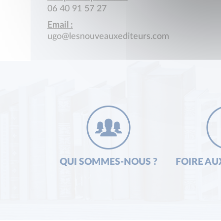
06 40 91 57 27
Email :
ugo@lesnouveauxediteurs.com
QUI SOMMES-NOUS ?
FOIRE AU