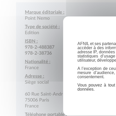
Marque éditoriale :
Point Nemo
Type de société :
Edition
ISBN :
AFNIL et ses partena
978-2-488387
accéder à des inform
adresse IP, données 
978-2-38736
statistiques d’usag
utilisateur, développe
Nationalité :
France
A l’exception de ceu
mesure d’audience,
Adresse :
consentement.
Siège social
Vous pouvez à tout 
données.
60 Rue Saint-André-des-Arts
75006 Paris
France
Téléphone portable :