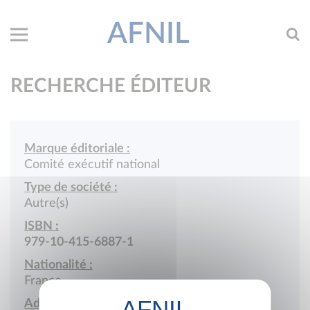
AFNIL
RECHERCHE ÉDITEUR
Marque éditoriale :
Comité exécutif national
Type de société :
Autre(s)
ISBN :
979-10-415-6887-1
Nationalité :
France
Adresse :