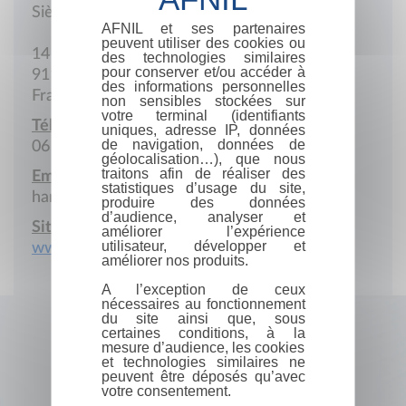
Siège social
AFNIL et ses partenaires
peuvent utiliser des cookies ou
14 Rue Raymond-Rozier
des technologies similaires
pour conserver et/ou accéder à
91100 Corbeil-Essonnes
des informations personnelles
France
non sensibles stockées sur
votre terminal (identifiants
Téléphone portable :
uniques, adresse IP, données
de navigation, données de
06 38 44 15 89
géolocalisation…), que nous
traitons afin de réaliser des
Email :
statistiques d’usage du site,
hanitra.rabefitseheno@gmail.com
produire des données
d’audience, analyser et
Site Internet :
améliorer l’expérience
utilisateur, développer et
www.rns-cen.com
améliorer nos produits.
A l’exception de ceux
nécessaires au fonctionnement
du site ainsi que, sous
certaines conditions, à la
mesure d’audience, les cookies
et technologies similaires ne
peuvent être déposés qu’avec
votre consentement.