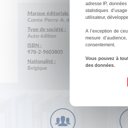
adresse IP, données 
statistiques d’usag
Marque éditoriale :
utilisateur, développe
Comte Pierre-A. de Lannoy
Type de société :
A l’exception de ceu
Auto-édition
mesure d’audience,
consentement.
ISBN :
978-2-9603805
Vous pouvez à tout
Nationalité :
des données.
Belgique