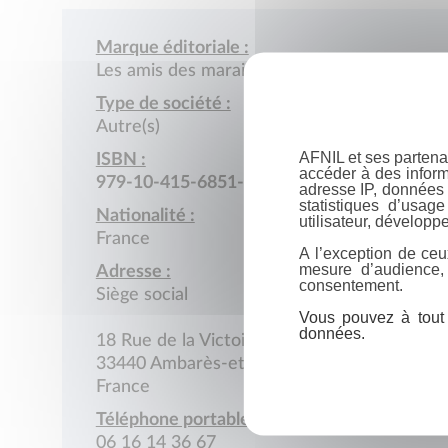
Marque éditoriale :
Les amis des marais de Montferrand
Type de société :
Autre(s)
AFNIL et ses partena
ISBN :
accéder à des inform
979-10-415-6851-2
adresse IP, données 
statistiques d’usag
Nationalité :
utilisateur, développe
France
A l’exception de ceu
mesure d’audience,
Adresse :
consentement.
Siège social
Vous pouvez à tout 
données.
18 Rue de la Victoire
33440 Ambarès-et-Lagrave
France
Téléphone portable :
06 16 14 36 67