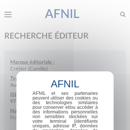
AFNIL
RECHERCHE ÉDITEUR
Marque éditoriale :
Crétier (Camille)
Type de société :
Auto-édition
AFNIL et ses partenaires
ISBN :
peuvent utiliser des cookies ou
979-10-976379
des technologies similaires
pour conserver et/ou accéder à
Nationalité :
des informations personnelles
non sensibles stockées sur
France
votre terminal (identifiants
uniques, adresse IP, données