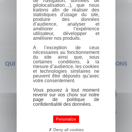
de navigation, données de
géolocalisation…), que nous
traitons afin de réaliser des
statistiques d’usage du site,
produire des données
d’audience, analyser et
améliorer l’expérience
utilisateur, développer et
améliorer nos produits.
A l’exception de ceux
nécessaires au fonctionnement
du site ainsi que, sous
certaines conditions, à la
QUI SOMMES-NOUS ?
FOIRE AUX QUESTIONS
mesure d’audience, les cookies
et technologies similaires ne
peuvent être déposés qu’avec
votre consentement.
Vous pouvez à tout moment
revenir sur vos choix sur notre
page de politique de
confidentialité des données.
+33 (0) 1 44 41 29 19
CONTACT
Personalize
Deny all cookies