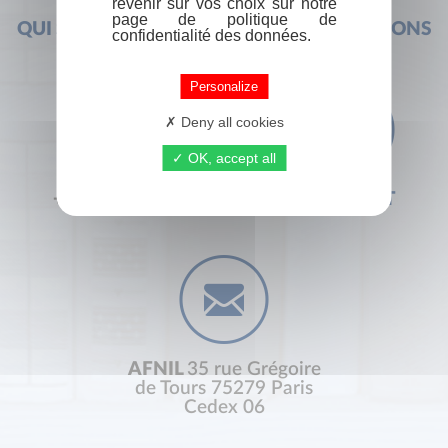
revenir sur vos choix sur notre
page de politique de
QUI SOMMES-NOUS ?
FOIRE AUX QUESTIONS
confidentialité des données.
Personalize
Deny all cookies
OK, accept all
+33 (0) 1 44 41 29 19
CONTACT
AFNIL
35 rue Grégoire
de Tours 75279 Paris
Cedex 06