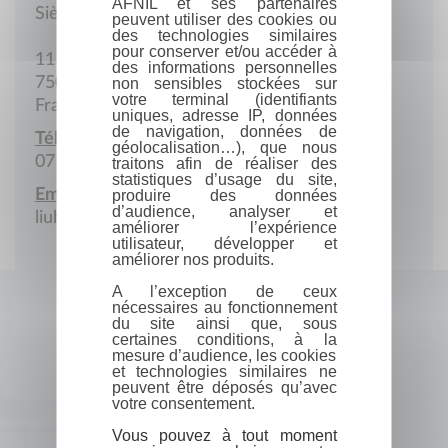
AFNIL et ses partenaires
Siège social
peuvent utiliser des cookies ou
des technologies similaires
pour conserver et/ou accéder à
11 Rue de Berne
des informations personnelles
75008 Paris
non sensibles stockées sur
votre terminal (identifiants
France
uniques, adresse IP, données
de navigation, données de
Téléphone portable :
géolocalisation…), que nous
07 68 69 99 92
traitons afin de réaliser des
statistiques d’usage du site,
Email :
produire des données
d’audience, analyser et
liuhui123111@gmail.com
améliorer l’expérience
utilisateur, développer et
améliorer nos produits.
A l’exception de ceux
nécessaires au fonctionnement
du site ainsi que, sous
certaines conditions, à la
mesure d’audience, les cookies
et technologies similaires ne
peuvent être déposés qu’avec
votre consentement.
Vous pouvez à tout moment