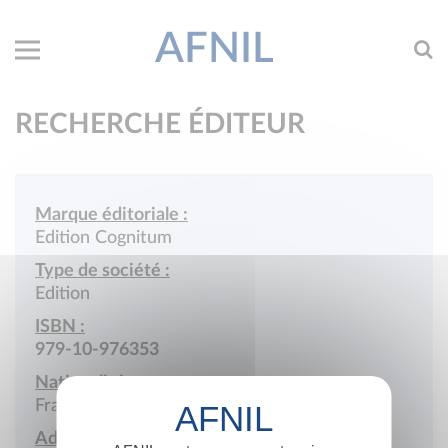
AFNIL
RECHERCHE ÉDITEUR
Marque éditoriale :
Edition Cognitum
Type de société :
Edition
ISBN :
979-10-976353
Nationalité :
France
Adresse :