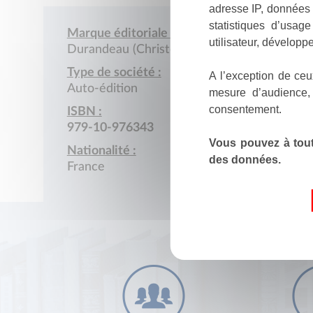
adresse IP, données 
statistiques d’usag
Marque éditoriale :
utilisateur, développe
Durandeau (Christophe)
Type de société :
A l’exception de ceu
Auto-édition
mesure d’audience,
consentement.
ISBN :
979-10-976343
Vous pouvez à tout
Nationalité :
des données.
France