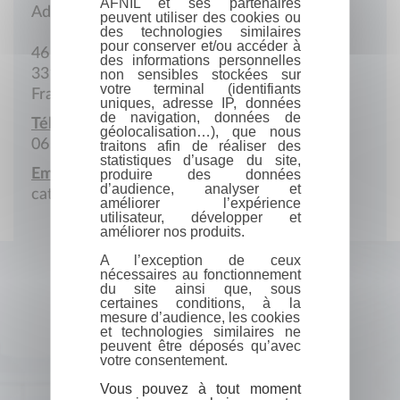
AFNIL et ses partenaires
Adresse postale
peuvent utiliser des cookies ou
des technologies similaires
pour conserver et/ou accéder à
46 Rue Max-Coyne
des informations personnelles
33110 Le Bouscat
non sensibles stockées sur
votre terminal (identifiants
France
uniques, adresse IP, données
de navigation, données de
Téléphone portable :
géolocalisation…), que nous
06 85 86 59 72
traitons afin de réaliser des
statistiques d’usage du site,
Email :
produire des données
d’audience, analyser et
catplusou@hotmail.fr
améliorer l’expérience
utilisateur, développer et
améliorer nos produits.
A l’exception de ceux
nécessaires au fonctionnement
du site ainsi que, sous
certaines conditions, à la
mesure d’audience, les cookies
et technologies similaires ne
peuvent être déposés qu’avec
votre consentement.
Vous pouvez à tout moment