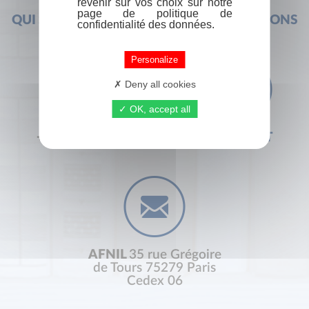
revenir sur vos choix sur notre
page de politique de
QUI SOMMES-NOUS ?
FOIRE AUX QUESTIONS
confidentialité des données.
Personalize
Deny all cookies
OK, accept all
+33 (0) 1 44 41 29 19
CONTACT
AFNIL
35 rue Grégoire
de Tours 75279 Paris
Cedex 06