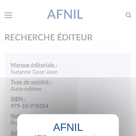
AFNIL
RECHERCHE ÉDITEUR
Marque éditoriale :
Suzanne Geor-Jean
Type de société :
Auto-édition
ISBN :
979-10-976314
Nationalité :
France
Adresse :