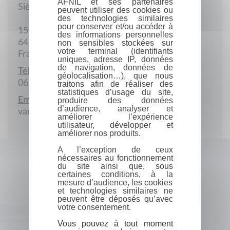
AFNIL et ses partenaires
Siège social
peuvent utiliser des cookies ou
des technologies similaires
pour conserver et/ou accéder à
15 Chemin Bascourret
des informations personnelles
64360 Monein
non sensibles stockées sur
votre terminal (identifiants
France
uniques, adresse IP, données
de navigation, données de
Téléphone portable :
géolocalisation…), que nous
06 22 85 88 24
traitons afin de réaliser des
statistiques d’usage du site,
Email :
produire des données
d’audience, analyser et
vanbekkummaaike@gmail.com
améliorer l’expérience
utilisateur, développer et
améliorer nos produits.
A l’exception de ceux
nécessaires au fonctionnement
du site ainsi que, sous
certaines conditions, à la
mesure d’audience, les cookies
et technologies similaires ne
peuvent être déposés qu’avec
votre consentement.
Vous pouvez à tout moment