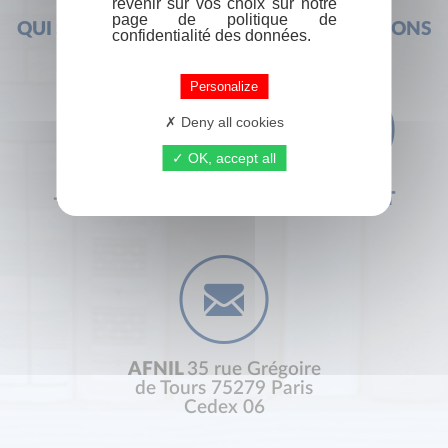
revenir sur vos choix sur notre
page de politique de
QUI SOMMES-NOUS ?
FOIRE AUX QUESTIONS
confidentialité des données.
Personalize
Deny all cookies
OK, accept all
+33 (0) 1 44 41 29 19
CONTACT
AFNIL
35 rue Grégoire
de Tours 75279 Paris
Cedex 06