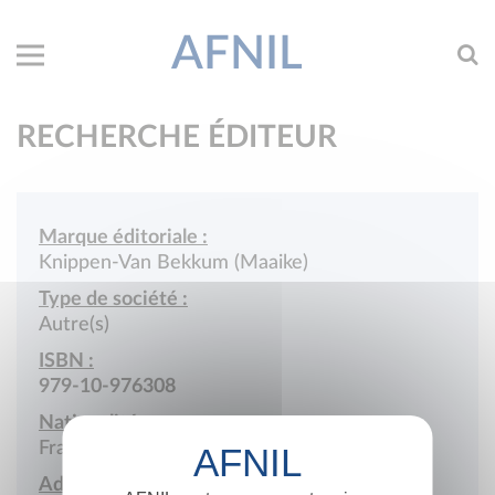
AFNIL
RECHERCHE ÉDITEUR
Marque éditoriale :
Knippen-Van Bekkum (Maaike)
Type de société :
Autre(s)
ISBN :
979-10-976308
Nationalité :
France
Adresse :