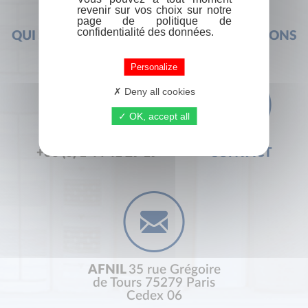
revenir sur vos choix sur notre
page de politique de
confidentialité des données.
QUI SOMMES-NOUS ?
FOIRE AUX QUESTIONS
Personalize
Deny all cookies
OK, accept all
+33 (0) 1 44 41 29 19
CONTACT
AFNIL
35 rue Grégoire
de Tours 75279 Paris
Cedex 06