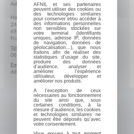
Adresse postale
AFNIL et ses partenaires
peuvent utiliser des cookies ou
des technologies similaires
Hameau de la Charrière
pour conserver et/ou accéder à
des informations personnelles
244 Promenade des Lavandières
non sensibles stockées sur
69210 Saint-Germain-Nuelles
votre terminal (identifiants
uniques, adresse IP, données
France
de navigation, données de
géolocalisation…), que nous
Téléphone portable :
traitons afin de réaliser des
06 86 88 43 35
statistiques d’usage du site,
produire des données
Email :
d’audience, analyser et
améliorer l’expérience
ddirocco@noos.fr
utilisateur, développer et
améliorer nos produits.
A l’exception de ceux
nécessaires au fonctionnement
du site ainsi que, sous
certaines conditions, à la
mesure d’audience, les cookies
et technologies similaires ne
peuvent être déposés qu’avec
votre consentement.
Vous pouvez à tout moment