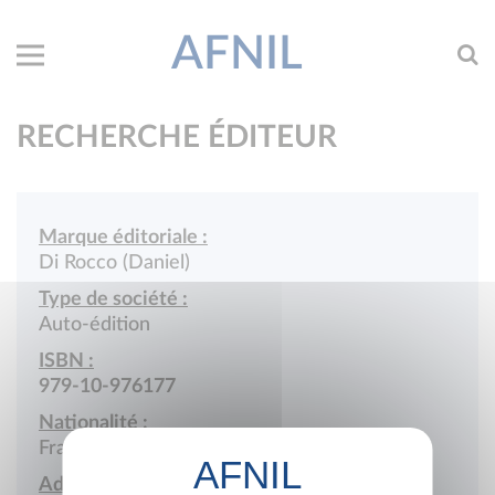
AFNIL
RECHERCHE ÉDITEUR
Marque éditoriale :
Di Rocco (Daniel)
Type de société :
Auto-édition
ISBN :
979-10-976177
Nationalité :
France
Adresse :